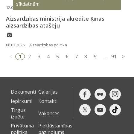
sīkdatnēm
12.03.2026
Aizsardzības politika
Industrija
Aizsardzības ministrija akreditē Ķīnas
aizsardzības atašeju
06.03.2026
Aizsardzības politika
<
1
2
3
4
5
6
7
8
9
…
91
>
Dokumenti
Galerijas
Iepirkumi
Kontakti
Tirgus
Vakances
izpēte
Privātuma
Piekļūstamības
politika
paziņojums