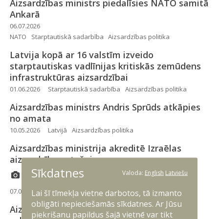
Aizsardzības ministrs piedalīsies NATO samitā
Ankarā
06.07.2026
NATO
Starptautiskā sadarbība
Aizsardzības politika
Latvija kopā ar 16 valstīm izveido
starptautiskas vadlīnijas kritiskās zemūdens
infrastruktūras aizsardzībai
01.06.2026
Starptautiskā sadarbība
Aizsardzības politika
Aizsardzības ministrs Andris Sprūds atkāpies
no amata
10.05.2026
Latvijā
Aizsardzības politika
Aizsardzības ministrija akreditē Izraēlas
aizsardzības atašeju
Sīkdatnes
Valoda:
English
Latviešu
07.05.2026
Aizsardzības politika
Lai šī tīmekļa vietne darbotos, tā izmanto
obligāti nepieciešamās sīkdatnes. Ar Jūsu
Aizsardzības ministrijas parlamentārā
piekrišanu papildus šajā vietnē var tikt