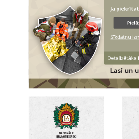
Ja piekrīta
Pielā
Sīkdatņu iz
Detalizētāka