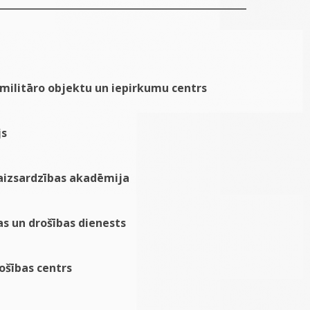
 militāro objektu un iepirkumu centrs
js
 aizsardzības akadēmija
as un drošības dienests
ošības centrs