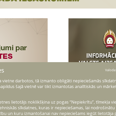
es
Valoda
ļa vietne darbotos, tā izmanto obligāti nepieciešamās sīkdatn
apildus šajā vietnē var tikt izmantotas analītiskās un mārke
ietnes lietotājs noklikšķina uz pogas “Nepiekrītu”, tīmekļa vi
ehniskās sīkdatnes, kuras ir nepieciešamas, lai nodrošinātu
ību un kuru izmantošanai nav nepieciešams iegūt lietotāja 