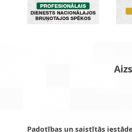
Aizs
Padotības un saistītās iestād