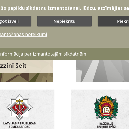
t šo papildu sīkdatņu izmantošanai, lūdzu, atzīmējiet sav
got izvēli
Nepiekrītu
Piekr
mantošanas noteikumi
 informācija par izmantotajām sīkdatnēm