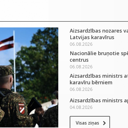
Aizsardzības nozares v
Latvijas karavīrus
06.08.2026
Nacionālie bruņotie spē
centrus
06.08.2026
Aizsardzības ministrs 
karavīru bērniem
06.08.2026
Aizsardzības ministrs 
04.08.2026
Visas ziņas