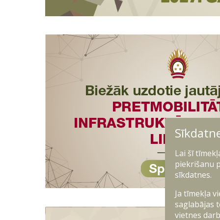
Sīkdatn
Lai šī tīmek
piekrišanu p
sīkdatnes.
Ja tīmekļa v
saglabājas t
vietnes darb