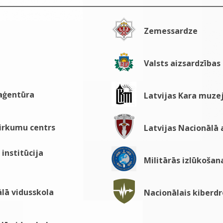
Zemessardze
Valsts aizsardzības
 aģentūra
Latvijas Kara muze
pirkumu centrs
Latvijas Nacionālā
institūcija
Militārās izlūkošan
lā vidusskola
Nacionālais kiberdr