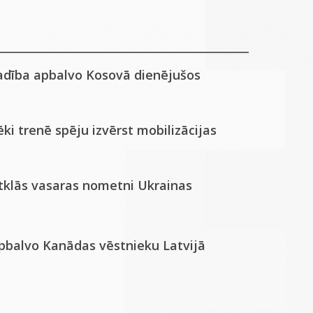
adība apbalvo Kosovā dienējušos
ki trenē spēju izvērst mobilizācijas
atklās vasaras nometni Ukrainas
apbalvo Kanādas vēstnieku Latvijā