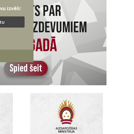
u izvēli:
ītu