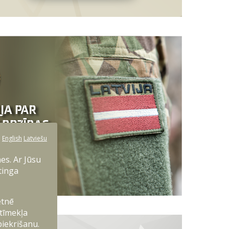
:
English
Latviešu
es. Ar Jūsu
tinga
etnē
 tīmekļa
piekrišanu.