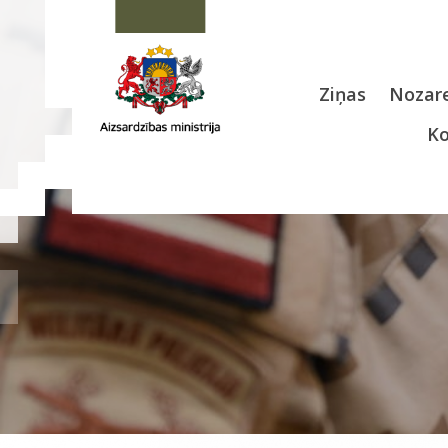
Ziņas
Nozare
Ko