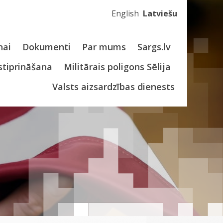
English
Latviešu
nai
Dokumenti
Par mums
Sargs.lv
stiprināšana
Militārais poligons Sēlija
Valsts aizsardzības dienests