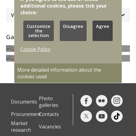
additional cookies, please tick your
choice:
Vairāk
Customize
Disagree
Agree
the
selection
Gallery
Cookie Policy
More detailed information about the
cookies used
Photo
Documents
galleries
Procurement
Contacts
Market
Vacancies
research