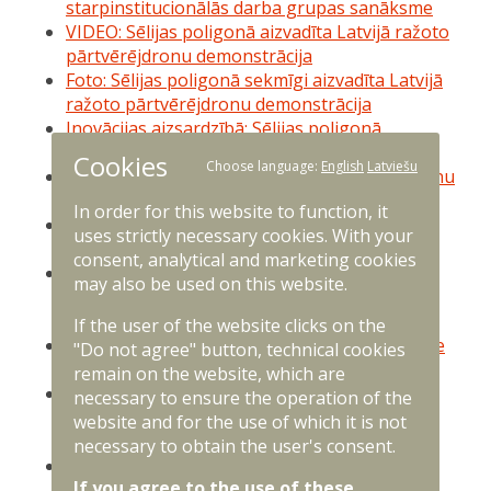
starpinstitucionālās darba grupas sanāksme
VIDEO: Sēlijas poligonā aizvadīta Latvijā ražoto
pārtvērējdronu demonstrācija
Foto: Sēlijas poligonā sekmīgi aizvadīta Latvijā
ražoto pārtvērējdronu demonstrācija
Inovācijas aizsardzībā: Sēlijas poligonā
demonstrēs Latvijā ražotus pārtvērējdronus
Cookies
Choose language:
English
Latviešu
Sēlijā notiek starptautiskas militārās pretdronu
aizsardzības mācības “Baltic Trust 25”
In order for this website to function, it
"Sargs.lv" reportāža: Sēlijas poligonā aizvadīti
uses strictly necessary cookies. With your
dronu testi ar Ukrainas ekspertu līdzdalību
consent, analytical and marketing cookies
Video: Latvija un Mičiganas Nacionālā gvarde
may also be used on this website.
kopīgās mācībās izbūvē Sēlijas poligona
infrastruktūru
If the user of the website clicks on the
Foto: Valsts prezidenta Edgara Rinkēviča vizīte
"Do not agree" button, technical cookies
Sēlijas poligonā
remain on the website, which are
Video: Uzzini, kā Sauszemes spēki trenēja
necessary to ensure the operation of the
bruņutehnikas transportēšanu uz poligonu
website and for the use of which it is not
"Sēlija"
necessary to obtain the user's consent.
NBS demonstrē mobilitātes spēju tehnikas
If you agree to the use of these
transportēšanā uz militāro poligonu "Sēlija"