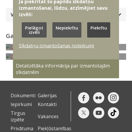
Ja piekrītat šo papildu sīkdatņu
izmantošanai, lūdzu, atzīmējiet savu
izvēli:
Vairāk
Pielāgot
Nepiekrītu
Piekrītu
izvēli
Galerijas
Sīkdatņu izmantošanas noteikumi
Detalizētāka informācija par izmantotajām
sīkdatnēm
Dokumenti
Galerijas
Iepirkumi
Kontakti
Tirgus
Vakances
izpēte
Privātuma
Piekļūstamības