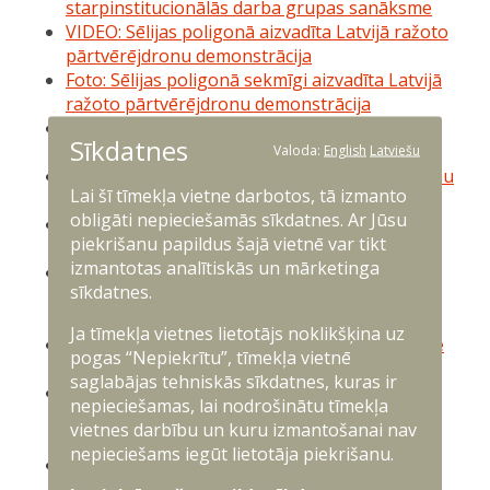
starpinstitucionālās darba grupas sanāksme
VIDEO: Sēlijas poligonā aizvadīta Latvijā ražoto
pārtvērējdronu demonstrācija
Foto: Sēlijas poligonā sekmīgi aizvadīta Latvijā
ražoto pārtvērējdronu demonstrācija
Inovācijas aizsardzībā: Sēlijas poligonā
Sīkdatnes
demonstrēs Latvijā ražotus pārtvērējdronus
Valoda:
English
Latviešu
Sēlijā notiek starptautiskas militārās pretdronu
Lai šī tīmekļa vietne darbotos, tā izmanto
aizsardzības mācības “Baltic Trust 25”
obligāti nepieciešamās sīkdatnes. Ar Jūsu
"Sargs.lv" reportāža: Sēlijas poligonā aizvadīti
piekrišanu papildus šajā vietnē var tikt
dronu testi ar Ukrainas ekspertu līdzdalību
izmantotas analītiskās un mārketinga
Video: Latvija un Mičiganas Nacionālā gvarde
sīkdatnes.
kopīgās mācībās izbūvē Sēlijas poligona
infrastruktūru
Ja tīmekļa vietnes lietotājs noklikšķina uz
Foto: Valsts prezidenta Edgara Rinkēviča vizīte
pogas “Nepiekrītu”, tīmekļa vietnē
Sēlijas poligonā
saglabājas tehniskās sīkdatnes, kuras ir
Video: Uzzini, kā Sauszemes spēki trenēja
nepieciešamas, lai nodrošinātu tīmekļa
bruņutehnikas transportēšanu uz poligonu
vietnes darbību un kuru izmantošanai nav
"Sēlija"
nepieciešams iegūt lietotāja piekrišanu.
NBS demonstrē mobilitātes spēju tehnikas
transportēšanā uz militāro poligonu "Sēlija"