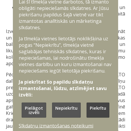
ietekmē dalībvalstu drošību;
Lai šī tīmekļa vietne darbotos, tā izmanto
aktīva dialoga veicināšana ar citām valstīm un
obligāti nepieciešamās sīkdatnes. Ar Jūsu
sadarbība stiprinot drošību Eiropā. Tai skaitā
piekrišanu papildus šajā vietnē var tikt
ieroču kontroles un atbruņošanas jomās.
izmantotas analītiskās un mārketinga
sīkdatnes.
Izveidojot Aliansi 1949. gadā, tās mērķis bija nodibināt
un uzturēt Eiropā taisnīgu un ilgstošu mieru, kas
Ja tīmekļa vietnes lietotājs noklikšķina uz
balstīts uz kopējām demokrātijas, cilvēktiesību un
pogas “Nepiekrītu”, tīmekļa vietnē
likuma vērtībām, īstenojot uzdevumu būt par Rietumu
saglabājas tehniskās sīkdatnes, kuras ir
kolektīvās aizsardzības barjeru pret iespējamo
nepieciešamas, lai nodrošinātu tīmekļa
apdraudējumu no PSRS.
vietnes darbību un kuru izmantošanai nav
nepieciešams iegūt lietotāja piekrišanu.
Pēc 2001. gada 11. septembra notikumiem NATO
dalībvalstis papildināja NATO mērķus nosakot cīņu
Ja piekrītat šo papildu sīkdatņu
pret globālo terorisma izplatību kā vienu no NATO
izmantošanai, lūdzu, atzīmējiet savu
uzdevumiem. Šobrīd saskaņā ar 2022. gadā
izvēli:
apstiprināto Stratēģisko koncepciju NATO kā divus
galvenos draudus Eiroatlantiskajai drošībai definē
Pielāgot
Nepiekrītu
Piekrītu
izvēli
Krievijas agresiju un terorismu.Bez tradicionāliem
draudiem Stratēģiskajā koncepcijā ietverti arī tādi
Sīkdatņu izmantošanas noteikumi
jauni drošības izaicinājumi kā nestabilitāte un konflikti