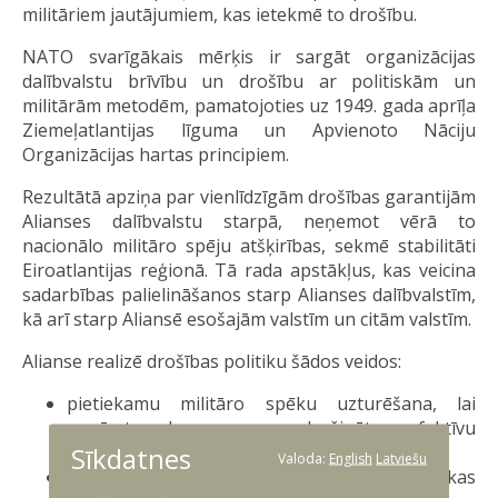
militāriem jautājumiem, kas ietekmē to drošību.
NATO svarīgākais mērķis ir sargāt organizācijas
dalībvalstu brīvību un drošību ar politiskām un
militārām metodēm, pamatojoties uz 1949. gada aprīļa
Ziemeļatlantijas līguma un Apvienoto Nāciju
Organizācijas hartas principiem.
Rezultātā apziņa par vienlīdzīgām drošības garantijām
Alianses dalībvalstu starpā, neņemot vērā to
nacionālo militāro spēju atšķirības, sekmē stabilitāti
Eiroatlantijas reģionā. Tā rada apstākļus, kas veicina
sadarbības palielināšanos starp Alianses dalībvalstīm,
kā arī starp Aliansē esošajām valstīm un citām valstīm.
Alianse realizē drošības politiku šādos veidos:
pietiekamu militāro spēku uzturēšana, lai
novērstu karu un nodrošinātu efektīvu
Sīkdatnes
aizsardzību;
Valoda:
English
Latviešu
vispārēja gatavība tikt galā ar apstākļiem, kas