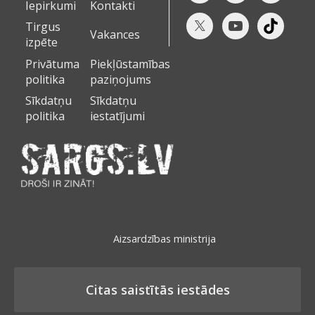
Iepirkumi
Kontakti
Tirgus
Vakances
izpēte
Privātuma
Piekļūstamības
politika
paziņojums
Sīkdatņu
Sīkdatņu
politika
iestatījumi
Aizsardzības ministrija
Citas saistītās iestādes