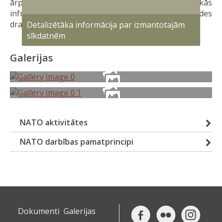
ārpus NATO robežām, kibernoziegumi, kritiskās
infrastruktūras un enerģētiskā drošība, kā arī vides
draudi un resursu trūkums.
Detalizētāka informācija par izmantotajām
sīkdatnēm
Galerijas
NATO aktivitātes
NATO darbības pamatprincipi
Dokumenti
Galerijas