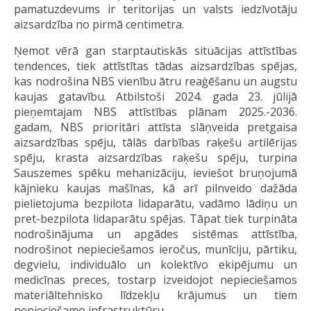
pamatuzdevums ir teritorijas un valsts iedzīvotāju
aizsardzība no pirmā centimetra.
Ņemot vērā gan starptautiskās situācijas attīstības
tendences, tiek attīstītas tādas aizsardzības spējas,
kas nodrošina NBS vienību ātru reaģēšanu un augstu
kaujas gatavību. Atbilstoši 2024. gada 23. jūlijā
pieņemtajam NBS attīstības plānam 2025.-2036.
gadam, NBS prioritāri attīsta slāņveida pretgaisa
aizsardzības spēju, tālās darbības raķešu artilērijas
spēju, krasta aizsardzības raķešu spēju, turpina
Sauszemes spēku mehanizāciju, ieviešot bruņojumā
kājnieku kaujas mašīnas, kā arī pilnveido dažāda
pielietojuma bezpilota lidaparātu, vadāmo lādiņu un
pret-bezpilota lidaparātu spējas. Tāpat tiek turpināta
nodrošinājuma un apgādes sistēmas attīstība,
nodrošinot nepieciešamos ieročus, munīciju, pārtiku,
degvielu, individuālo un kolektīvo ekipējumu un
medicīnas preces, tostarp izveidojot nepieciešamos
materiāltehnisko līdzekļu krājumus un tiem
nepieciešamo infrastruktūru.