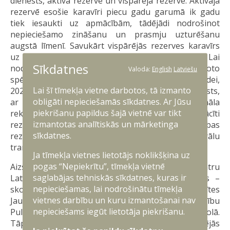
dienests, aktīvā rezerve un vispārējā rezerve. Aktīvajā
rezervē esošie karavīri piecu gadu garumā ik gadu
tiek iesaukti uz apmācībām, tādējādi nodrošinot
nepieciešamo zināšanu un prasmju uzturēšanu
augstā līmenī. Savukārt vispārējās rezerves karavīrs
uz mācībām ierodas vienu reizi četros gados. Lai
Sīkdatnes
nodrošinātu atbilstošu personāla pieaugumu plānoto
Valoda:
English
Latviešu
spēju attīstībai un NBS noteikto uzdevumu izpildei,
Lai šī tīmekļa vietne darbotos, tā izmanto
2023. gadā tika uzsākts valsts aizsardzības dienests,
obligāti nepieciešamās sīkdatnes. Ar Jūsu
ar kura palīdzību tiek uzlaboti personāla
piekrišanu papildus šajā vietnē var tikt
rekrutēšanas apmēri, kā arī nodrošināti apmācīti
izmantotas analītiskās un mārketinga
rezerves karavīri aktīvās un vispārējās gatavības
sīkdatnes.
rezerves vienībās, ilgtermiņā veicinot NBS strukturālu
transformāciju.
Ja tīmekļa vietnes lietotājs noklikšķina uz
pogas “Nepiekrītu”, tīmekļa vietnē
Aizsardzības nozare sniedz iespēju un aicina katru
saglabājas tehniskās sīkdatnes, kuras ir
Latvijas pilsoni būt daļai no gatavības kultūras –
nepieciešamas, lai nodrošinātu tīmekļa
skolas vecumā tiek sniegtas iespējas iesaistītes
vietnes darbību un kuru izmantošanai nav
Jaunsardzē un apgūt profesionālo vidējo izglītību
nepieciešams iegūt lietotāja piekrišanu.
Pulkveža Oskara Kalpaka profesionālajā vidusskolā.
Tāpat no 2024./2025. mācību gada vispārējās vidējās