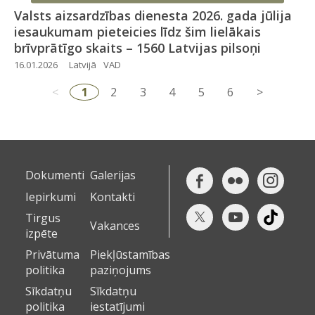
Valsts aizsardzības dienesta 2026. gada jūlija
iesaukumam pieteicies līdz šim lielākais
brīvprātīgo skaits – 1560 Latvijas pilsoņi
16.01.2026
Latvijā
VAD
<
1
2
3
4
5
6
>
Dokumenti
Galerijas
Iepirkumi
Kontakti
Tirgus
Vakances
izpēte
Privātuma
Piekļūstamības
politika
paziņojums
Sīkdatņu
Sīkdatņu
politika
iestatījumi