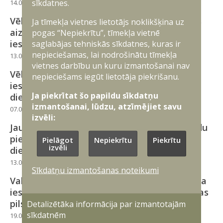
sīkdatnes.
14.04.2026
Latvijā
VAD
Vēl tikai šodien iespējams pieteikties valsts
Ja tīmekļa vietnes lietotājs noklikšķina uz
aizsardzības dienesta šī gada jūlija
pogas “Nepiekrītu”, tīmekļa vietnē
saglabājas tehniskās sīkdatnes, kuras ir
iesaukumam
nepieciešamas, lai nodrošinātu tīmekļa
13.04.2026
Latvijā
VAD
vietnes darbību un kuru izmantošanai nav
Vēl tikai nedēļa: aicina izmantot pēdējo
nepieciešams iegūt lietotāja piekrišanu.
iespēju pieteikties valsts aizsardzības
Ja piekrītat šo papildu sīkdatņu
dienesta šī gada jūlija iesaukumam
izmantošanai, lūdzu, atzīmējiet savu
07.04.2026
Latvijā
VAD
izvēli:
Jauniešu lielās intereses dēļ izsludina papildu
pieteikšanos šī gada valsts aizsardzības
Pielāgot
Nepiekrītu
Piekrītu
izvēli
dienesta jūlija iesaukumam
13.03.2026
Latvijā
VAD
Sīkdatņu izmantošanas noteikumi
Valsts aizsardzības dienesta 2026. gada jūlija
iesaukumā obligātā kārtā atlasīs 400 Latvijas
pilsoņus
Detalizētāka informācija par izmantotajām
sīkdatnēm
19.01.2026
Latvijā
VAD