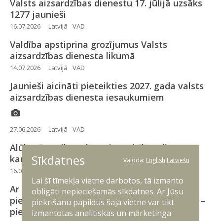
Valsts aizsardzības dienestu 17. jūlijā uzsāks
1277 jaunieši
16.07.2026
Latvijā
VAD
Valdība apstiprina grozījumus Valsts
aizsardzības dienesta likumā
14.07.2026
Latvijā
VAD
Jaunieši aicināti pieteikties 2027. gada valsts
aizsardzības dienesta iesaukumiem
27.06.2026
Latvijā
VAD
Alūksnē notiks valsts aizsardzības dienesta
Sīkdatnes
karavīru izlaiduma ceremonija
Valoda:
English
Latviešu
16.06.2026
Latvijā
VAD
Lai šī tīmekļa vietne darbotos, tā izmanto
Ar lielu atsaucību noslēgusies papildu
obligāti nepieciešamās sīkdatnes. Ar Jūsu
pieteikšanās valsts aizsardzības dienestam –
piekrišanu papildus šajā vietnē var tikt
pieteikušies vēl 224 jaunieši
izmantotas analītiskās un mārketinga