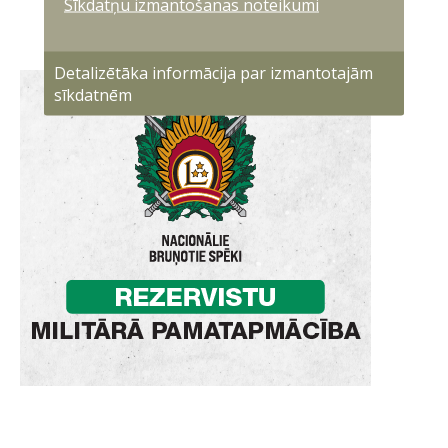
Sīkdatņu izmantošanas noteikumi
Detalizētāka informācija par izmantotajām
sīkdatnēm