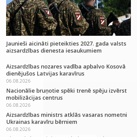
Jaunieši aicināti pieteikties 2027. gada valsts
aizsardzības dienesta iesaukumiem
Aizsardzības nozares vadība apbalvo Kosovā
dienējušos Latvijas karavīrus
06.08.2026
Nacionālie bruņotie spēki trenē spēju izvērst
mobilizācijas centrus
06.08.2026
Aizsardzības ministrs atklās vasaras nometni
Ukrainas karavīru bērniem
06.08.2026