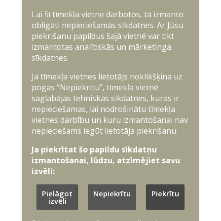
Lai šī tīmekļa vietne darbotos, tā izmanto
obligāti nepieciešamās sīkdatnes. Ar Jūsu
piekrišanu papildus šajā vietnē var tikt
izmantotas analītiskās un mārketinga
sīkdatnes.
Ja tīmekļa vietnes lietotājs noklikšķina uz
pogas “Nepiekrītu”, tīmekļa vietnē
saglabājas tehniskās sīkdatnes, kuras ir
nepieciešamas, lai nodrošinātu tīmekļa
vietnes darbību un kuru izmantošanai nav
nepieciešams iegūt lietotāja piekrišanu.
Ja piekrītat šo papildu sīkdatņu
izmantošanai, lūdzu, atzīmējiet savu
izvēli:
Pielāgot
Nepiekrītu
Piekrītu
izvēli