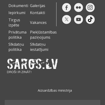
Dokumenti
Galerijas
Iepirkumi
Kontakti
Tirgus
Vakances
izpēte
Privātuma
Piekļūstamības
politika
paziņojums
Sīkdatņu
Sīkdatņu
politika
iestatījumi
Aizsardzības ministrija