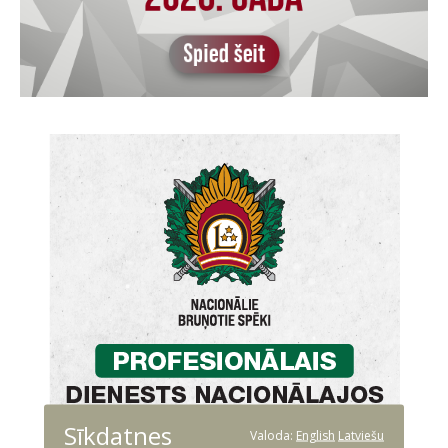
Sīkdatnes
Valoda:
English
Latviešu