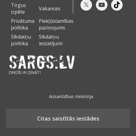
Tirgus
Vakances
izpēte
Privātuma
Piekļūstamības
politika
paziņojums
Sīkdatņu
Sīkdatņu
politika
iestatījumi
Aizsardzības ministrija
Citas saistītās iestādes