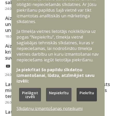
sabiedroto valstīm
obligāti nepieciešamās sīkdatnes. Ar Jūsu
24.03.2026
Latvijā
Dronu koalīcija
piekrišanu papildus šajā vietnē var tikt
izmantotas analītiskās un mārketinga
Aizsardzības ministrs Oslo stiprinās Latvijas
sīkdatnes.
un Norvēģijas sadarbību dronu tehnoloģijās
un drošībā
Ja tīmekļa vietnes lietotājs noklikšķina uz
18.03.2026
Latvijā
Starptautiskā sadarbība
Dronu koalīcija
pogas “Nepiekrītu”, tīmekļa vietnē
saglabājas tehniskās sīkdatnes, kuras ir
Aizsardzības nozare turpinās nodrošināt
nepieciešamas, lai nodrošinātu tīmekļa
kritiski svarīgu atbalstu Ukrainas
vietnes darbību un kuru izmantošanai nav
suverenitātes aizstāvjiem
nepieciešams iegūt lietotāja piekrišanu.
Ja piekrītat šo papildu sīkdatņu
24.02.2026
Latvijā
Atbalsts Ukrainai
Dronu koalīcija
izmantošanai, lūdzu, atzīmējiet savu
izvēli:
Latviju apmeklēs Apvienotās Karalistes valsts
ministrs Eiropas, Ziemeļamerikas un aizjūras
Pielāgot
Nepiekrītu
Piekrītu
teritoriju lietās Stīvens Dotijs
izvēli
26.01.2026
Latvijā
Starptautiskā sadarbība
Dronu koalīcija
Sīkdatņu izmantošanas noteikumi
Latvija stiprina “dronu sienu” uz austrumu