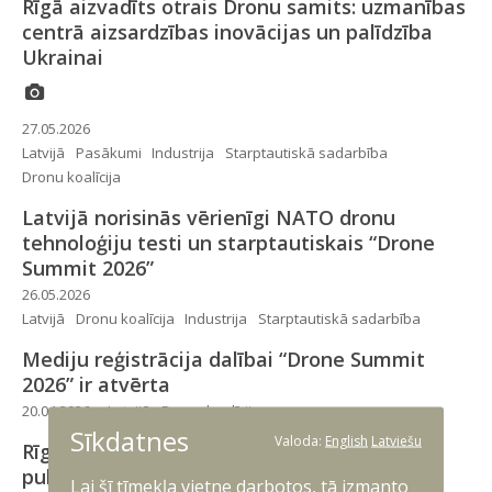
Rīgā aizvadīts otrais Dronu samits: uzmanības
centrā aizsardzības inovācijas un palīdzība
Ukrainai
27.05.2026
Latvijā
Pasākumi
Industrija
Starptautiskā sadarbība
Dronu koalīcija
Latvijā norisinās vērienīgi NATO dronu
tehnoloģiju testi un starptautiskais “Drone
Summit 2026”
26.05.2026
Latvijā
Dronu koalīcija
Industrija
Starptautiskā sadarbība
Mediju reģistrācija dalībai “Drone Summit
2026” ir atvērta
20.04.2026
Latvijā
Dronu koalīcija
Sīkdatnes
Valoda:
English
Latviešu
Rīgā maijā starptautiskajā Dronu samitā
pulcēsies dronu nozares līderi no NATO un
Lai šī tīmekļa vietne darbotos, tā izmanto