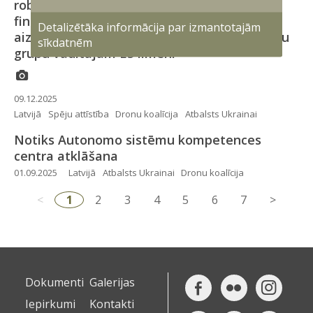
robežas – būtiski palielina dronu spēju
finansējumu, attīsta modernu gaisa
Detalizētāka informācija par izmantotajām
aizsardzības sistēmu, ir viena no dronu spēju
sīkdatnēm
grupu vadītājām ES līmenī
09.12.2025
Latvijā
Spēju attīstība
Dronu koalīcija
Atbalsts Ukrainai
Notiks Autonomo sistēmu kompetences
centra atklāšana
01.09.2025
Latvijā
Atbalsts Ukrainai
Dronu koalīcija
<
1
2
3
4
5
6
7
>
Dokumenti
Galerijas
Iepirkumi
Kontakti