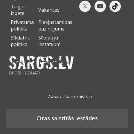
Tirgus
Vakances
izpēte
Privātuma
Piekļūstamības
politika
paziņojums
Sīkdatņu
Sīkdatņu
politika
iestatījumi
Aizsardzības ministrija
Citas saistītās iestādes