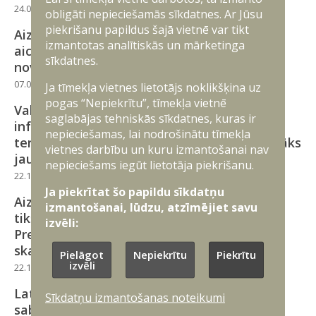
24.02.2026
Latvijā
Robežas stiprināšana
obligāti nepieciešamās sīkdatnes. Ar Jūsu
piekrišanu papildus šajā vietnē var tikt
Aizsardzības ministrijas valsts sekretārs
izmantotas analītiskās un mārketinga
aicina iedzīvotājus uz tikšanos Alūksnes
sīkdatnes.
novadā
07.01.2026
Latvijā
Robežas stiprināšana
Ja tīmekļa vietnes lietotājs noklikšķina uz
pogas “Nepiekrītu”, tīmekļa vietnē
Valdība apstiprina pretmobilitātes
saglabājas tehniskās sīkdatnes, kuras ir
infrastruktūras izveidei nepieciešamās
nepieciešamas, lai nodrošinātu tīmekļa
teritorijas, un zemes īpašniekus informēt sāks
vietnes darbību un kuru izmantošanai nav
jau šogad
nepieciešams iegūt lietotāja piekrišanu.
22.12.2025
Latvijā
Robežas stiprināšana
Ja piekrītat šo papildu sīkdatņu
Aizsardzības ministrs aicina iedzīvotājus uz
izmantošanai, lūdzu, atzīmējiet savu
tikšanos Zilupē un Ludzā, lai turpinātu
izvēli:
Pretmobilitātes infrastruktūras likuma
skaidrošanu
Pielāgot
Nepiekrītu
Piekrītu
izvēli
22.10.2025
Latvijā
Robežas stiprināšana
Latvijas, Lietuvas, Igaunijas un Polijas
Sīkdatņu izmantošanas noteikumi
sabiedrotie apspriež Baltijas Aizsardzības