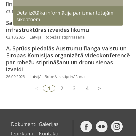
līnijas stiprināšanu
03.10.2025
Latvijā
Robežas stiprināšana
Detalizētāka informācija par izmantotajām
sīkdatnēm
Saeima pieņem Pretmobilitātes
infrastruktūras izveides likumu
02.10.2025
Latvijā
Robežas stiprināšana
A. Sprūds piedalās Austrumu flanga valstu un
Eiropas Komisijas organizētā videokonferencē
par robežu stiprināšanu un dronu sienas
izveidi
26.09.2025
Latvijā
Robežas stiprināšana
<
1
2
3
4
>
Dokumenti
Galerijas
Iepirkumi
Kontakti