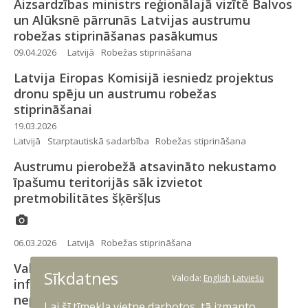
Aizsardzības ministrs reģionālajā vizītē Balvos
un Alūksnē pārrunās Latvijas austrumu
robežas stiprināšanas pasākumus
09.04.2026
Latvijā
Robežas stiprināšana
Latvija Eiropas Komisijā iesniedz projektus
dronu spēju un austrumu robežas
stiprināšanai
19.03.2026
Latvijā
Starptautiskā sadarbība
Robežas stiprināšana
Austrumu pierobežā atsavināto nekustamo
īpašumu teritorijās sāk izvietot
pretmobilitātes šķēršļus
06.03.2026
Latvijā
Robežas stiprināšana
Valdība apstiprina pretmobilitātes
Sīkdatnes
Valoda:
English
Latviešu
infrastruktūras izveides otrajai kārtai
nepieciešamās teritorijas
Lai šī tīmekļa vietne darbotos, tā izmanto