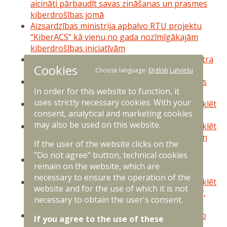
aicināti pārbaudīt savas zināšanas un prasmes
kiberdrošības jomā
Aizsardzības ministrija apbalvo RTU projektu
“KiberACS” kā vienu no gada nozīmīgākajām
kiberdrošības iniciatīvām
Sekmīgi aizvadīta Nacionālā kibedrošības centra
Cookies
rīkotā reģionālu semināru sērija
Choose language:
English
Latviešu
Aizvadīta Kiberdrošības kompetenču kopienas
In order for this website to function, it
desmitā sanāksme
uses strictly necessary cookies. With your
Nacionālais kiberdrošības centrs aicina apmeklēt
consent, analytical and marketing cookies
semināru par kiberdrošību
may also be used on this website.
Nacionālais kiberdrošības centrs aicina apmeklēt
seminārus par kiberdrošību Jēkabpilī, Cēsīs un
If the user of the website clicks on the
Rīgā
"Do not agree" button, technical cookies
Izglītības jomas pārstāvji aicināti piedalīties
remain on the website, which are
vebinārā par kiberdrošību
necessary to ensure the operation of the
Nacionālais kiberdrošības centrs aicina apmeklēt
website and for the use of which it is not
seminārus par kiberdrošību Bauskā, Jēkabpilī,
necessary to obtain the user's consent.
Cēsīs un Rīgā
Latvijas jaunie kiberdrošības speciālisti uzlabo
If you agree to the use of these
sniegumu Eiropas kiberdrošības izaicinājumā