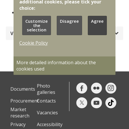
additional cookies, please tick your
Varšavā
choice:
Nacionālais kiberdrošības centrs un CERT.LV
aicina apmeklēt semināru par kiberdrošību
Customize
Disagree
Agree
the
selection
Vairāk
Cookie Policy
More detailed information about the
cookies used
Photo
Documents
galleries
Procurement
Contacts
Market
Vacancies
research
Privacy
Accessibility